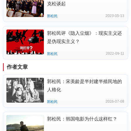
克松谈起
2023-05-13
郭松民
郭松民评《隐入尘烟》：现实主义还
是伪现实主义？
2022-09-11
郭松民
作者文章
郭松民：宋美龄是半封建半殖民地的
人格化
2026-07-08
郭松民
郭松民：韩国电影为什么这样红？