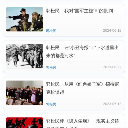
郭松民：我对“国军主旋律”的批判
2024-06-12
郭松民
郭松民：评“小丑海报”：“下水道里出
来的都是污水”
2023-08-22
郭松民
郭松民：从用《红色娘子军》招待尼
克松谈起
2023-05-13
郭松民
郭松民评《隐入尘烟》：现实主义还