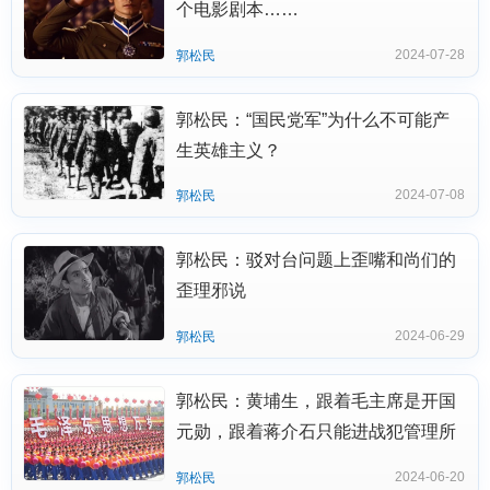
个电影剧本……
2024-07-28
郭松民
郭松民：“国民党军”为什么不可能产
生英雄主义？
2024-07-08
郭松民
郭松民：驳对台问题上歪嘴和尚们的
歪理邪说
2024-06-29
郭松民
郭松民：黄埔生，跟着毛主席是开国
元勋，跟着蒋介石只能进战犯管理所
2024-06-20
郭松民